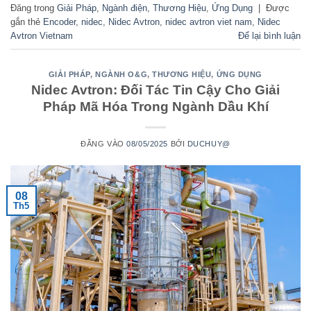
Đăng trong
Giải Pháp
,
Ngành điện
,
Thương Hiệu
,
Ứng Dụng
|
Được
gắn thẻ
Encoder
,
nidec
,
Nidec Avtron
,
nidec avtron viet nam
,
Nidec
Avtron Vietnam
Để lại bình luận
GIẢI PHÁP
,
NGÀNH O&G
,
THƯƠNG HIỆU
,
ỨNG DỤNG
Nidec Avtron: Đối Tác Tin Cậy Cho Giải
Pháp Mã Hóa Trong Ngành Dầu Khí
ĐĂNG VÀO
08/05/2025
BỞI
DUCHUY@
08
Th5