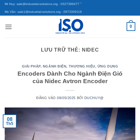
-
Bỏ
Mr Huy: sale@industrial-solutions.org
- 0327396477
qua
Ms Vân: sale1@industrial-solutions.org
- 0973309116
nội
0
dung
LƯU TRỮ THẺ:
NIDEC
GIẢI PHÁP
,
NGÀNH ĐIỆN
,
THƯƠNG HIỆU
,
ỨNG DỤNG
Encoders Dành Cho Ngành Điện Gió
của Nidec Avtron Encoder
ĐĂNG VÀO
08/05/2025
BỞI
DUCHUY@
08
Th5