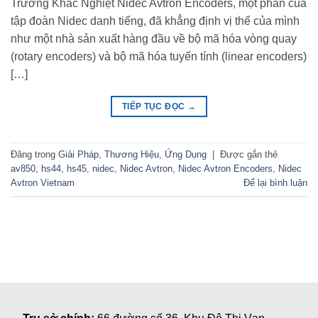
Trường Khắc Nghiệt Nidec Avtron Encoders, một phần của
tập đoàn Nidec danh tiếng, đã khẳng định vị thế của mình
như một nhà sản xuất hàng đầu về bộ mã hóa vòng quay
(rotary encoders) và bộ mã hóa tuyến tính (linear encoders)
[…]
TIẾP TỤC ĐỌC
→
Đăng trong
Giải Pháp
,
Thương Hiệu
,
Ứng Dụng
|
Được gắn thẻ
av850
,
hs44
,
hs45
,
nidec
,
Nidec Avtron
,
Nidec Avtron Encoders
,
Nidec
Avtron Vietnam
Để lại bình luận