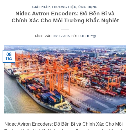
GIẢI PHÁP
,
THƯƠNG HIỆU
,
ỨNG DỤNG
Nidec Avtron Encoders: Độ Bền Bỉ và
Chính Xác Cho Môi Trường Khắc Nghiệt
ĐĂNG VÀO
08/05/2025
BỞI
DUCHUY@
08
Th5
Nidec Avtron Encoders: Độ Bền Bỉ và Chính Xác Cho Môi