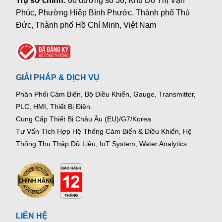
Trụ sở chính:
66 đường số 36, Khu Đô Thị Vạn
Phúc, Phường Hiệp Bình Phước, Thành phố Thủ
Đức, Thành phố Hồ Chí Minh, Việt Nam
GIẢI PHÁP & DỊCH VỤ
Phân Phối Cảm Biến, Bộ Điều Khiển, Gauge,
Transmitter,
PLC, HMI, Thiết Bị Điện.
Cung Cấp Thiết Bị Châu Âu (EU)/G7/Korea.
Tư Vấn Tích Hợp Hệ Thống Cảm Biến & Điều Khiển, Hệ
Thống Thu Thập Dữ Liệu, IoT System, Water Analytics.
LIÊN HỆ