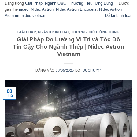
Đăng trong
Giải Pháp
,
Ngành O&G
,
Thương Hiệu
,
Ứng Dụng
|
Được
gắn thẻ
nidec
,
Nidec Avtron
,
Nidec Avtron Encoders
,
Nidec Avtron
Vietnam
,
nidec vietnam
Để lại bình luận
GIẢI PHÁP
,
NGÀNH KIM LOẠI
,
THƯƠNG HIỆU
,
ỨNG DỤNG
Giải Pháp Đo Lường Vị Trí và Tốc Độ
Tin Cậy Cho Ngành Thép | Nidec Avtron
Vietnam
ĐĂNG VÀO
08/05/2025
BỞI
DUCHUY@
08
Th5