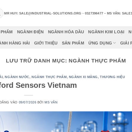
-
MR HUY: SALE@INDUSTRIAL-SOLUTIONS.ORG
- 0327396477
MS VÂN: SALE
 PHẨM
NGÀNH ĐIỆN
NGÀNH HÓA DẦU
NGÀNH KIM LOẠI
N
ÀNH HÀNG HẢI
GIỚI THIỆU
SẢN PHẨM
ỨNG DỤNG
GIẢI
LƯU TRỮ DANH MỤC:
NGÀNH THỰC PHẨM
ẢI
,
NGÀNH NƯỚC
,
NGÀNH THỰC PHẨM
,
NGÀNH XI MĂNG
,
THƯƠNG HIỆU
ford Sensors Vietnam
ĐĂNG VÀO
09/07/2026
BỞI
MS VÂN