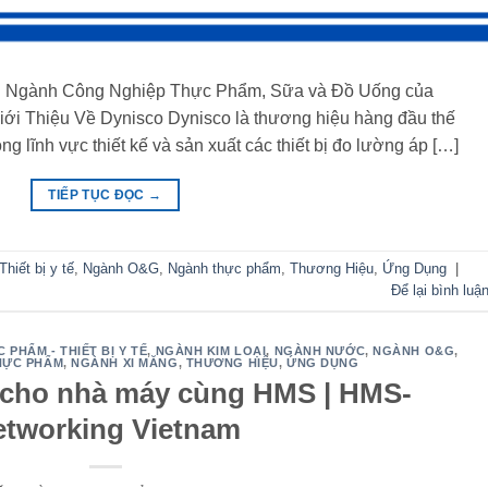
g Ngành Công Nghiệp Thực Phẩm, Sữa và Đồ Uống của
iới Thiệu Về Dynisco Dynisco là thương hiệu hàng đầu thế
g lĩnh vực thiết kế và sản xuất các thiết bị đo lường áp […]
TIẾP TỤC ĐỌC
→
iết bị y tế
,
Ngành O&G
,
Ngành thực phẩm
,
Thương Hiệu
,
Ứng Dụng
|
Để lại bình luậ
PHẨM - THIẾT BỊ Y TẾ
,
NGÀNH KIM LOẠI
,
NGÀNH NƯỚC
,
NGÀNH O&G
,
HỰC PHẨM
,
NGÀNH XI MĂNG
,
THƯƠNG HIỆU
,
ỨNG DỤNG
 cho nhà máy cùng HMS | HMS-
etworking Vietnam