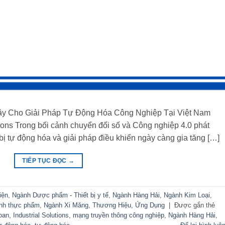
n Cậy Cho Giải Pháp Tự Động Hóa Công Nghiệp Tại Việt Nam
tions Trong bối cảnh chuyển đổi số và Công nghiệp 4.0 phát
 bị tự động hóa và giải pháp điều khiển ngày càng gia tăng […]
TIẾP TỤC ĐỌC
→
iện
,
Ngành Dược phẩm - Thiết bị y tế
,
Ngành Hàng Hải
,
Ngành Kim Loại
,
nh thực phẩm
,
Ngành Xi Măng
,
Thương Hiệu
,
Ứng Dụng
|
Được gắn thẻ
oan
,
Industrial Solutions
,
mạng truyền thông công nghiệp
,
Ngành Hàng Hải
,