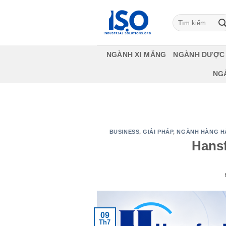
Bỏ
qua
Tìm
kiếm:
nội
dung
NGÀNH XI MĂNG
NGÀNH DƯỢC
NG
BUSINESS
,
GIẢI PHÁP
,
NGÀNH HÀNG H
Hans
09
Th7