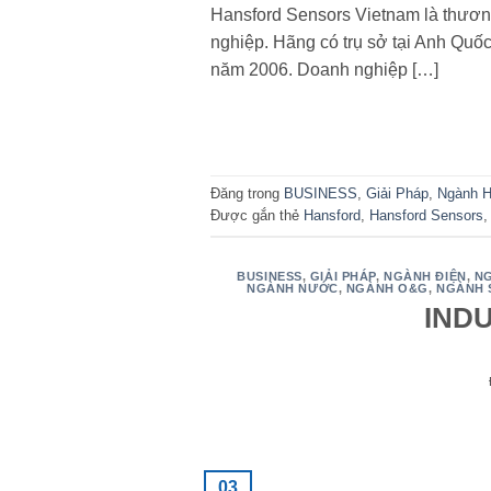
Hansford Sensors Vietnam là thương
nghiệp. Hãng có trụ sở tại Anh Quố
năm 2006. Doanh nghiệp […]
Đăng trong
BUSINESS
,
Giải Pháp
,
Ngành H
Được gắn thẻ
Hansford
,
Hansford Sensors
BUSINESS
,
GIẢI PHÁP
,
NGÀNH ĐIỆN
,
NG
NGÀNH NƯỚC
,
NGÀNH O&G
,
NGÀNH 
IND
03