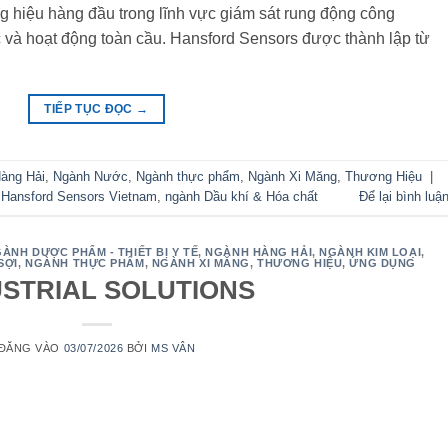
 hiệu hàng đầu trong lĩnh vực giám sát rung động công
c và hoạt động toàn cầu. Hansford Sensors được thành lập từ
TIẾP TỤC ĐỌC
→
àng Hải
,
Ngành Nước
,
Ngành thực phẩm
,
Ngành Xi Măng
,
Thương Hiệu
|
,
Hansford Sensors Vietnam
,
ngành Dầu khí & Hóa chất
Để lại bình luậ
ÀNH DƯỢC PHẨM - THIẾT BỊ Y TẾ
,
NGÀNH HÀNG HẢI
,
NGÀNH KIM LOẠI
,
SỢI
,
NGÀNH THỰC PHẨM
,
NGÀNH XI MĂNG
,
THƯƠNG HIỆU
,
ỨNG DỤNG
USTRIAL SOLUTIONS
ĐĂNG VÀO
03/07/2026
BỞI
MS VÂN