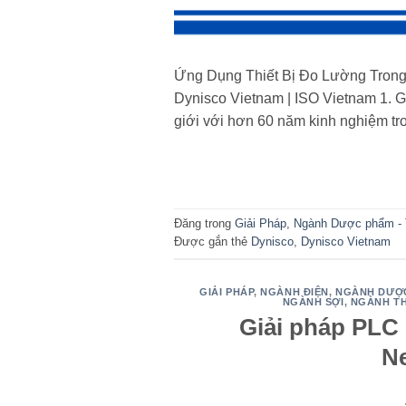
Ứng Dụng Thiết Bị Đo Lường Tron
Dynisco Vietnam | ISO Vietnam 1. G
giới với hơn 60 năm kinh nghiệm tron
Đăng trong
Giải Pháp
,
Ngành Dược phẩm - Th
Được gắn thẻ
Dynisco
,
Dynisco Vietnam
GIẢI PHÁP
,
NGÀNH ĐIỆN
,
NGÀNH DƯỢC 
NGÀNH SỢI
,
NGÀNH T
Giải pháp PLC
N