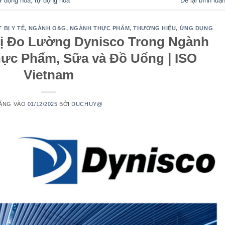
tự động hóa
,
tự động hóa
Để lại bình luậ
 BỊ Y TẾ
,
NGÀNH O&G
,
NGÀNH THỰC PHẨM
,
THƯƠNG HIỆU
,
ỨNG DỤNG
ị Đo Lường Dynisco Trong Ngành
ực Phẩm, Sữa và Đồ Uống | ISO
Vietnam
ĂNG VÀO
01/12/2025
BỞI
DUCHUY@