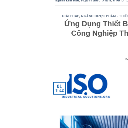
ngành kim loại
,
Ngành thực phẩm
,
thiết bị 
GIẢI PHÁP
,
NGÀNH DƯỢC PHẨM - THIẾT
Ứng Dụng Thiết B
Công Nghiệp Th
Đ
01
Th12