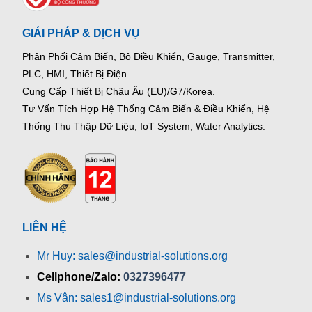
GIẢI PHÁP & DỊCH VỤ
Phân Phối Cảm Biến, Bộ Điều Khiển, Gauge,
Transmitter,
PLC, HMI, Thiết Bị Điện.
Cung Cấp Thiết Bị Châu Âu (EU)/G7/Korea.
Tư Vấn Tích Hợp Hệ Thống Cảm Biến & Điều Khiển, Hệ
Thống Thu Thập Dữ Liệu, IoT System, Water Analytics.
LIÊN HỆ
Mr Huy: sales@industrial-solutions.org
Cellphone/Zalo:
0327396477
Ms Vân: sales1@industrial-solutions.org