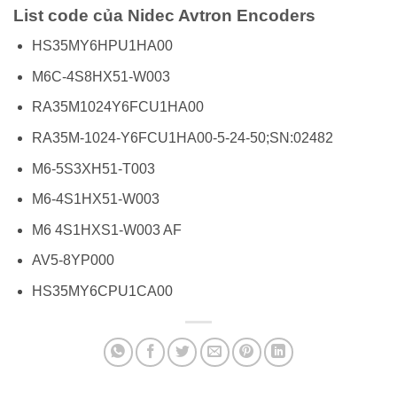
List code của Nidec Avtron Encoders
HS35MY6HPU1HA00
M6C-4S8HX51-W003
RA35M1024Y6FCU1HA00
RA35M-1024-Y6FCU1HA00-5-24-50;SN:02482
M6-5S3XH51-T003
M6-4S1HX51-W003
M6 4S1HXS1-W003 AF
AV5-8YP000
HS35MY6CPU1CA00