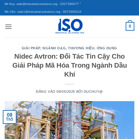
-
Bỏ
Mr Huy: sale@industrial-solutions.org
- 0327396477
qua
Ms Vân: sale1@industrial-solutions.org
- 0973309116
nội
0
dung
GIẢI PHÁP
,
NGÀNH O&G
,
THƯƠNG HIỆU
,
ỨNG DỤNG
Nidec Avtron: Đối Tác Tin Cậy Cho
Giải Pháp Mã Hóa Trong Ngành Dầu
Khí
ĐĂNG VÀO
08/05/2025
BỞI
DUCHUY@
08
Th5