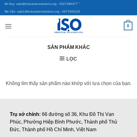
-
Bỏ
Mr Huy: sale@industrial-solutions.org
- 0327396477
qua
Ms Vân: sale1@industrial-solutions.org
- 0973309116
nội
0
dung
SẢN PHẨM KHÁC
LỌC
Không tìm thấy sản phẩm nào khớp với lựa chọn của bạn.
Trụ sở chính:
66 đường số 36, Khu Đô Thị Vạn
Phúc, Phường Hiệp Bình Phước, Thành phố Thủ
Đức, Thành phố Hồ Chí Minh, Việt Nam