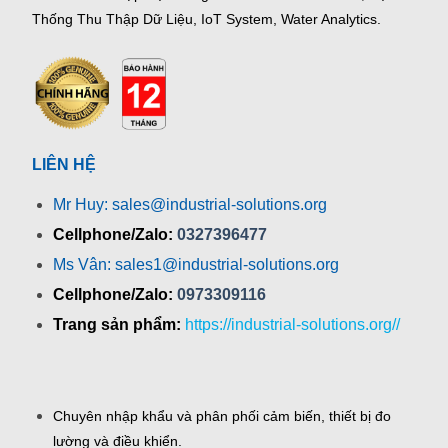
Thống Thu Thập Dữ Liệu, IoT System, Water Analytics.
LIÊN HỆ
Mr Huy: sales@industrial-solutions.org
Cellphone/Zalo:
0327396477
Ms Vân: sales1@industrial-solutions.org
Cellphone/Zalo:
0973309116
Trang sản phẩm:
https://industrial-solutions.org//
Chuyên nhập khẩu và phân phối cảm biến, thiết bị đo
lường và điều khiển.