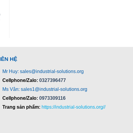
n
IÊN HỆ
Mr Huy: sales@industrial-solutions.org
Cellphone/Zalo:
0327396477
Ms Vân: sales1@industrial-solutions.org
Cellphone/Zalo:
0973309116
Trang sản phẩm:
https://industrial-solutions.org//