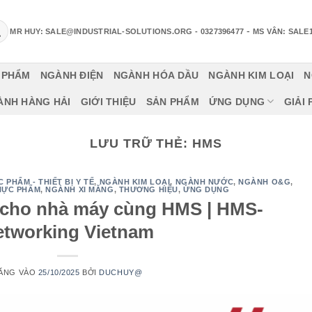
-
MR HUY: SALE@INDUSTRIAL-SOLUTIONS.ORG
- 0327396477
MS VÂN: SALE
 PHẨM
NGÀNH ĐIỆN
NGÀNH HÓA DẦU
NGÀNH KIM LOẠI
N
ÀNH HÀNG HẢI
GIỚI THIỆU
SẢN PHẨM
ỨNG DỤNG
GIẢI
LƯU TRỮ THẺ:
HMS
PHẨM - THIẾT BỊ Y TẾ
,
NGÀNH KIM LOẠI
,
NGÀNH NƯỚC
,
NGÀNH O&G
,
HỰC PHẨM
,
NGÀNH XI MĂNG
,
THƯƠNG HIỆU
,
ỨNG DỤNG
 cho nhà máy cùng HMS | HMS-
etworking Vietnam
ĂNG VÀO
25/10/2025
BỞI
DUCHUY@