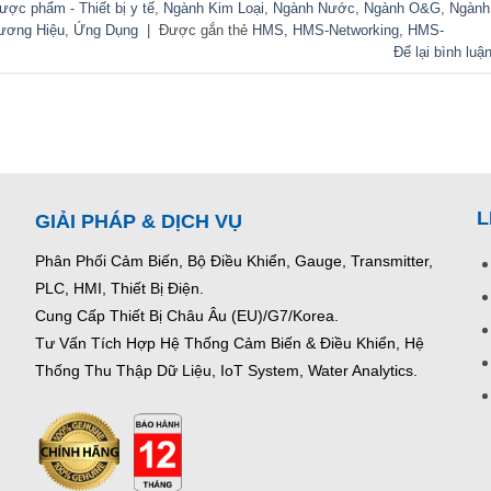
ợc phẩm - Thiết bị y tế
,
Ngành Kim Loại
,
Ngành Nước
,
Ngành O&G
,
Ngành
ương Hiệu
,
Ứng Dụng
|
Được gắn thẻ
HMS
,
HMS-Networking
,
HMS-
Để lại bình luậ
L
GIẢI PHÁP & DỊCH VỤ
Phân Phối Cảm Biến, Bộ Điều Khiển, Gauge,
Transmitter,
PLC, HMI, Thiết Bị Điện.
Cung Cấp Thiết Bị Châu Âu (EU)/G7/Korea.
Tư Vấn Tích Hợp Hệ Thống Cảm Biến & Điều Khiển, Hệ
Thống Thu Thập Dữ Liệu, IoT System, Water Analytics.