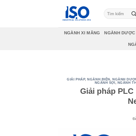
Bỏ
qua
Tìm
kiếm:
nội
dung
NGÀNH XI MĂNG
NGÀNH DƯỢC
NG
GIẢI PHÁP
,
NGÀNH ĐIỆN
,
NGÀNH DƯỢC 
NGÀNH SỢI
,
NGÀNH T
Giải pháp PLC
N
Đ