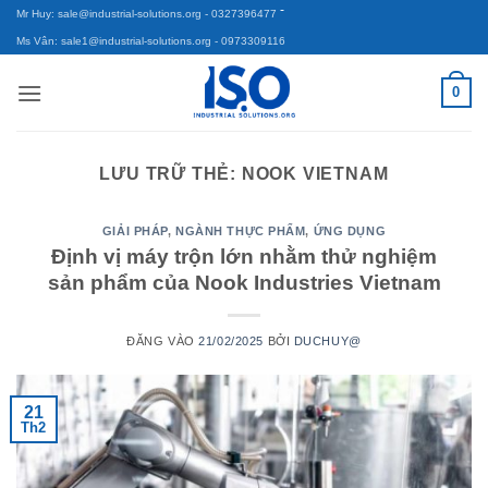
-
Bỏ
Mr Huy: sale@industrial-solutions.org
- 0327396477
qua
Ms Vân: sale1@industrial-solutions.org
- 0973309116
nội
0
dung
LƯU TRỮ THẺ:
NOOK VIETNAM
GIẢI PHÁP
,
NGÀNH THỰC PHẨM
,
ỨNG DỤNG
Định vị máy trộn lớn nhằm thử nghiệm
sản phẩm của Nook Industries Vietnam
ĐĂNG VÀO
21/02/2025
BỞI
DUCHUY@
21
Th2