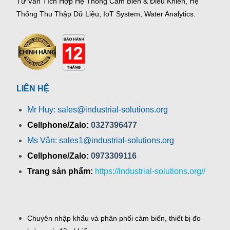
Tư Vấn Tích Hợp Hệ Thống Cảm Biến & Điều Khiển, Hệ
Thống Thu Thập Dữ Liệu, IoT System, Water Analytics.
LIÊN HỆ
Mr Huy: sales@industrial-solutions.org
Cellphone/Zalo:
0327396477
Ms Vân: sales1@industrial-solutions.org
Cellphone/Zalo:
0973309116
Trang sản phẩm:
https://industrial-solutions.org//
Chuyên nhập khẩu và phân phối cảm biến, thiết bị đo