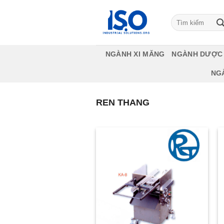
Bỏ
qua
Tìm
kiếm:
nội
dung
NGÀNH XI MĂNG
NGÀNH DƯỢC
NG
REN THANG