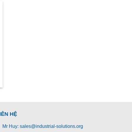
IÊN HỆ
Mr Huy: sales@industrial-solutions.org