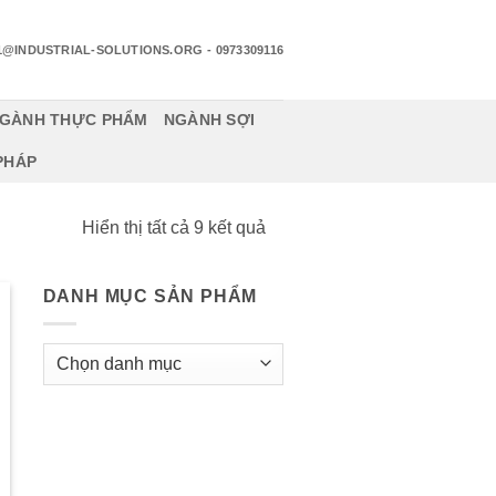
1@INDUSTRIAL-SOLUTIONS.ORG
- 0973309116
GÀNH THỰC PHẨM
NGÀNH SỢI
 PHÁP
Đã
Hiển thị tất cả 9 kết quả
sắp
xếp
DANH MỤC SẢN PHẨM
theo
mới
nhất