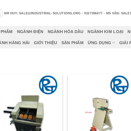
-
MR HUY: SALE@INDUSTRIAL-SOLUTIONS.ORG
- 0327396477
MS VÂN: SALE
 PHẨM
NGÀNH ĐIỆN
NGÀNH HÓA DẦU
NGÀNH KIM LOẠI
N
ÀNH HÀNG HẢI
GIỚI THIỆU
SẢN PHẨM
ỨNG DỤNG
GIẢI