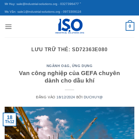
-
Bỏ
Mr Huy: sale@industrial-solutions.org
- 0327396477
qua
Ms Vân: sale1@industrial-solutions.org
- 0973309116
nội
0
dung
LƯU TRỮ THẺ:
SD72363E080
NGÀNH O&G
,
ỨNG DỤNG
Van công nghiệp của GEFA chuyên
dành cho dầu khí
ĐĂNG VÀO
18/12/2024
BỞI
DUCHUY@
18
Th12