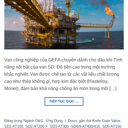
Van công nghiệp của GEFA chuyên dành cho dầu khí Tính
năng nổi bật của van SD: Độ bền cao trong môi trường
khắc nghiệt: Van được chế tạo từ các vật liệu chất lượng
cao như thép không gỉ, hợp kim đặc biệt (Hastelloy,
Monel), đảm bảo khả năng chống ăn mòn trong môi […]
TIẾP TỤC ĐỌC
→
Đăng trong
Ngành O&G
,
Ứng Dụng
|
Được gắn thẻ
Knife Gate Valve
,
SD1-AT100
,
SD2-AT200 F
,
SD3-AT300
,
SD4/9-AT400/416
,
SD5-AT150
,