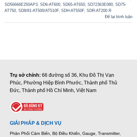
SD56666E250AP3
,
SD6-AT600
,
SD65-AT650
,
SD72363E080
,
SD75-
AT750
,
SD8/81-AT500/AT510F
,
SDH-AT550F
,
SDR-AT200 R
Để lại bình luận
Trụ sở chính:
66 đường số 36, Khu Đô Thị Vạn
Phúc, Phường Hiệp Bình Phước, Thành phố Thủ
Đức, Thành phố Hồ Chí Minh, Việt Nam
GIẢI PHÁP & DỊCH VỤ
Phân Phối Cảm Biến, Bộ Điều Khiển, Gauge,
Transmitter,