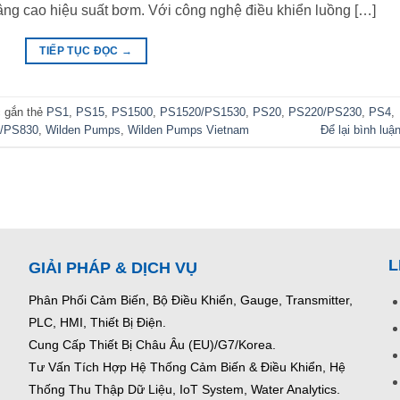
nâng cao hiệu suất bơm. Với công nghệ điều khiển luồng […]
TIẾP TỤC ĐỌC
→
 gắn thẻ
PS1
,
PS15
,
PS1500
,
PS1520/PS1530
,
PS20
,
PS220/PS230
,
PS4
,
/PS830
,
Wilden Pumps
,
Wilden Pumps Vietnam
Để lại bình luậ
L
GIẢI PHÁP & DỊCH VỤ
Phân Phối Cảm Biến, Bộ Điều Khiển, Gauge,
Transmitter,
PLC, HMI, Thiết Bị Điện.
Cung Cấp Thiết Bị Châu Âu (EU)/G7/Korea.
Tư Vấn Tích Hợp Hệ Thống Cảm Biến & Điều Khiển, Hệ
Thống Thu Thập Dữ Liệu, IoT System, Water Analytics.