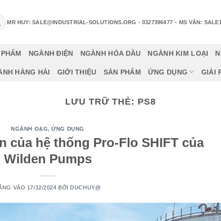
-
MR HUY: SALE@INDUSTRIAL-SOLUTIONS.ORG
- 0327396477
MS VÂN: SALE
 PHẨM
NGÀNH ĐIỆN
NGÀNH HÓA DẦU
NGÀNH KIM LOẠI
N
ÀNH HÀNG HẢI
GIỚI THIỆU
SẢN PHẨM
ỨNG DỤNG
GIẢI
LƯU TRỮ THẺ:
PS8
NGÀNH O&G
,
ỨNG DỤNG
 của hệ thống Pro-Flo SHIFT của
Wilden Pumps
ĂNG VÀO
17/12/2024
BỞI
DUCHUY@