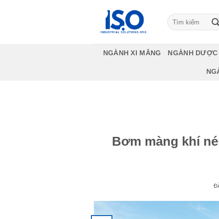
Bỏ
qua
Tìm
kiếm:
nội
dung
NGÀNH XI MĂNG
NGÀNH DƯỢC
NG
Bơm màng khí nén
Đ