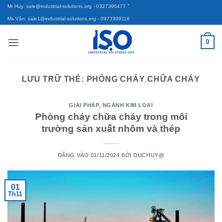
-
Bỏ
Mr Huy: sale@industrial-solutions.org
- 0327396477
qua
Ms Vân: sale1@industrial-solutions.org
- 0973309116
nội
0
dung
LƯU TRỮ THẺ:
PHÒNG CHÁY CHỮA CHÁY
GIẢI PHÁP
,
NGÀNH KIM LOẠI
Phòng cháy chữa cháy trong môi
trường sản xuất nhôm và thép
ĐĂNG VÀO
01/11/2024
BỞI
DUCHUY@
01
Th11