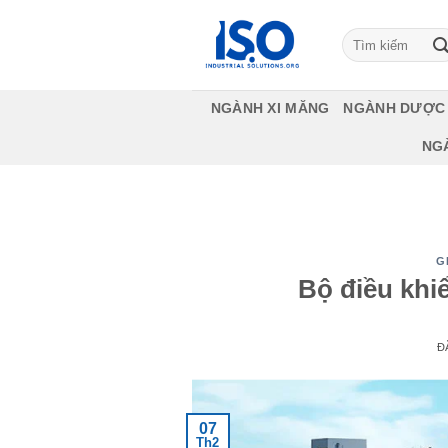
Bỏ
qua
Tìm
kiếm:
nội
dung
NGÀNH XI MĂNG
NGÀNH DƯỢC
NG
G
Bộ điều khi
Đ
07
Th2