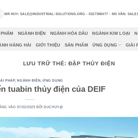
-
MR HUY: SALE@INDUSTRIAL-SOLUTIONS.ORG
- 0327396477
MS VÂN: SALE
 PHẨM
NGÀNH ĐIỆN
NGÀNH HÓA DẦU
NGÀNH KIM LOẠI
N
ÀNH HÀNG HẢI
GIỚI THIỆU
SẢN PHẨM
ỨNG DỤNG
GIẢI
LƯU TRỮ THẺ:
ĐẬP THỦY ĐIỆN
IẢI PHÁP
,
NGÀNH ĐIỆN
,
ỨNG DỤNG
ển tuabin thủy điện của DEIF
ĂNG VÀO
07/02/2025
BỞI
DUCHUY@