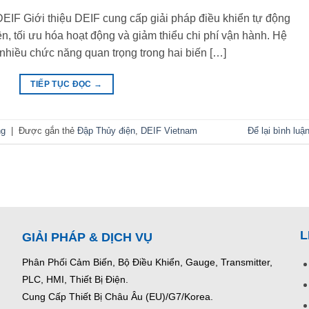
DEIF Giới thiệu DEIF cung cấp giải pháp điều khiển tự động
n, tối ưu hóa hoạt động và giảm thiểu chi phí vận hành. Hệ
nhiều chức năng quan trọng trong hai biến […]
TIẾP TỤC ĐỌC
→
ng
|
Được gắn thẻ
Đập Thủy điện
,
DEIF Vietnam
Để lại bình luậ
L
GIẢI PHÁP & DỊCH VỤ
Phân Phối Cảm Biến, Bộ Điều Khiển, Gauge,
Transmitter,
PLC, HMI, Thiết Bị Điện.
Cung Cấp Thiết Bị Châu Âu (EU)/G7/Korea.