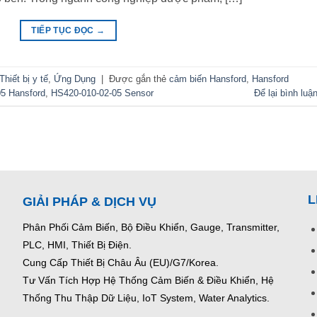
TIẾP TỤC ĐỌC
→
iết bị y tế
,
Ứng Dụng
|
Được gắn thẻ
cảm biến Hansford
,
Hansford
5 Hansford
,
HS420-010-02-05 Sensor
Để lại bình luậ
L
GIẢI PHÁP & DỊCH VỤ
Phân Phối Cảm Biến, Bộ Điều Khiển, Gauge,
Transmitter,
PLC, HMI, Thiết Bị Điện.
Cung Cấp Thiết Bị Châu Âu (EU)/G7/Korea.
Tư Vấn Tích Hợp Hệ Thống Cảm Biến & Điều Khiển, Hệ
Thống Thu Thập Dữ Liệu, IoT System, Water Analytics.