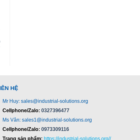
n
IÊN HỆ
Mr Huy: sales@industrial-solutions.org
Cellphone/Zalo:
0327396477
Ms Vân: sales1@industrial-solutions.org
Cellphone/Zalo:
0973309116
Trang sản phẩm:
https://industrial-solutions.org//