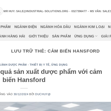
-
MR HUY: SALE@INDUSTRIAL-SOLUTIONS.ORG
- 0327396477
MS VÂN: SALE
 PHẨM
NGÀNH ĐIỆN
NGÀNH HÓA DẦU
NGÀNH KIM LOẠI
N
ÀNH HÀNG HẢI
GIỚI THIỆU
SẢN PHẨM
ỨNG DỤNG
GIẢI
LƯU TRỮ THẺ:
CẢM BIẾN HANSFORD
GÀNH DƯỢC PHẨM - THIẾT BỊ Y TẾ
,
ỨNG DỤNG
 quả sản xuất dược phẩm với cảm
biến Hansford
ĂNG VÀO
30/12/2024
BỞI
DUCHUY@