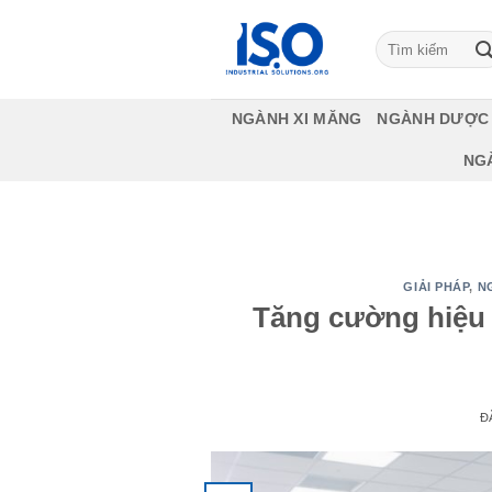
Bỏ
qua
Tìm
kiếm:
nội
dung
NGÀNH XI MĂNG
NGÀNH DƯỢC
NG
GIẢI PHÁP
,
N
Tăng cường hiệu
Đ