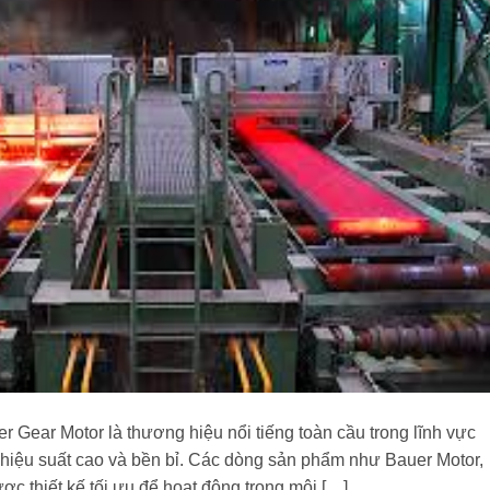
r Gear Motor là thương hiệu nổi tiếng toàn cầu trong lĩnh vực
 hiệu suất cao và bền bỉ. Các dòng sản phẩm như Bauer Motor,
c thiết kế tối ưu để hoạt động trong môi […]