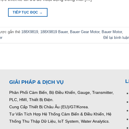
TIẾP TỤC ĐỌC
→
ược gắn thẻ
188X9819
,
188X9819 Bauer
,
Bauer Gear Motor
,
Bauer Motor
,
er
Để lại bình luậ
L
GIẢI PHÁP & DỊCH VỤ
Phân Phối Cảm Biến, Bộ Điều Khiển, Gauge,
Transmitter,
PLC, HMI, Thiết Bị Điện.
Cung Cấp Thiết Bị Châu Âu (EU)/G7/Korea.
Tư Vấn Tích Hợp Hệ Thống Cảm Biến & Điều Khiển, Hệ
Thống Thu Thập Dữ Liệu, IoT System, Water Analytics.