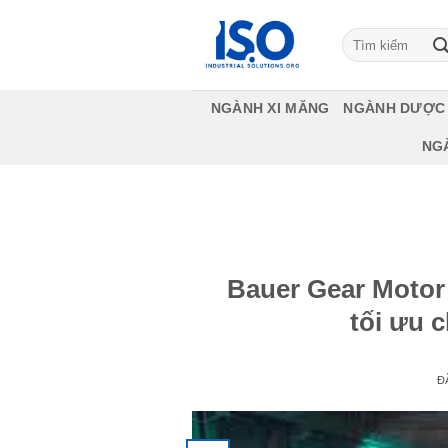
Bỏ
qua
Tìm
kiếm:
nội
dung
NGÀNH XI MĂNG
NGÀNH DƯỢC
NG
Bauer Gear Motor
tối ưu 
Đ