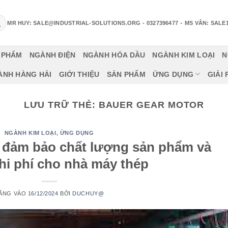
-
MR HUY: SALE@INDUSTRIAL-SOLUTIONS.ORG
- 0327396477
MS VÂN: SALE
 PHẨM
NGÀNH ĐIỆN
NGÀNH HÓA DẦU
NGÀNH KIM LOẠI
N
ÀNH HÀNG HẢI
GIỚI THIỆU
SẢN PHẨM
ỨNG DỤNG
GIẢI
LƯU TRỮ THẺ:
BAUER GEAR MOTOR
NGÀNH KIM LOẠI
,
ỨNG DỤNG
 đảm bảo chất lượng sản phẩm và
chi phí cho nhà máy thép
ĂNG VÀO
16/12/2024
BỞI
DUCHUY@