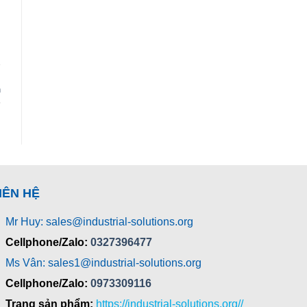
n
IÊN HỆ
Mr Huy: sales@industrial-solutions.org
Cellphone/Zalo:
0327396477
Ms Vân: sales1@industrial-solutions.org
Cellphone/Zalo:
0973309116
Trang sản phẩm:
https://industrial-solutions.org//