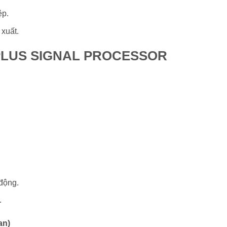
ệp.
 xuất.
0 PLUS SIGNAL PROCESSOR
 động.
.
an)