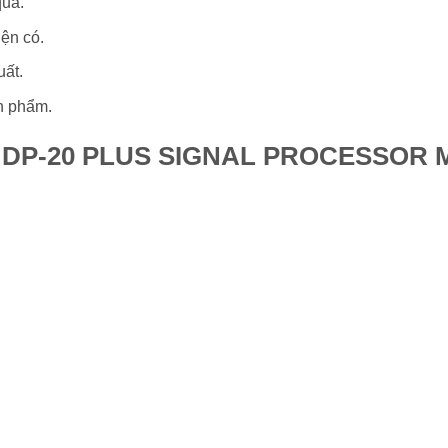
quả.
ện có.
uất.
n phẩm.
ật DP-20 PLUS SIGNAL PROCESSOR 