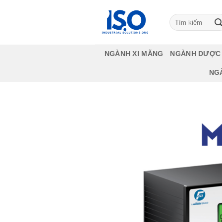
Bỏ
qua
Tìm
kiếm:
nội
dung
NGÀNH XI MĂNG
NGÀNH DƯỢC
NG