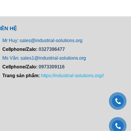
IÊN HỆ
Mr Huy: sales@industrial-solutions.org
Cellphone/Zalo:
0327396477
Ms Vân: sales1@industrial-solutions.org
Cellphone/Zalo:
0973309116
Trang sản phẩm:
https://industrial-solutions.org//