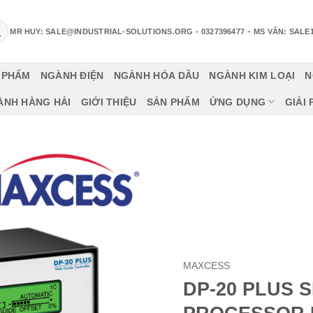
-
MR HUY: SALE@INDUSTRIAL-SOLUTIONS.ORG
- 0327396477
MS VÂN: SALE
 PHẨM
NGÀNH ĐIỆN
NGÀNH HÓA DẦU
NGÀNH KIM LOẠI
N
ÀNH HÀNG HẢI
GIỚI THIỆU
SẢN PHẨM
ỨNG DỤNG
GIẢI
MAXCESS
DP-20 PLUS 