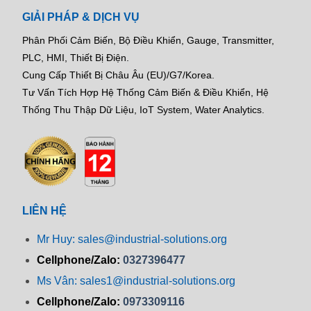
GIẢI PHÁP & DỊCH VỤ
Phân Phối Cảm Biến, Bộ Điều Khiển, Gauge,
Transmitter,
PLC, HMI, Thiết Bị Điện.
Cung Cấp Thiết Bị Châu Âu (EU)/G7/Korea.
Tư Vấn Tích Hợp Hệ Thống Cảm Biến & Điều Khiển, Hệ
Thống Thu Thập Dữ Liệu, IoT System, Water Analytics.
LIÊN HỆ
Mr Huy: sales@industrial-solutions.org
Cellphone/Zalo:
0327396477
Ms Vân: sales1@industrial-solutions.org
Cellphone/Zalo:
0973309116