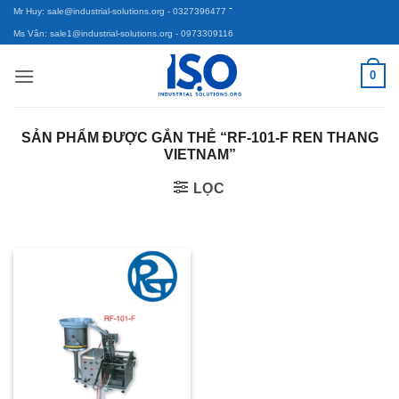
-
Bỏ
Mr Huy: sale@industrial-solutions.org
- 0327396477
qua
Ms Vân: sale1@industrial-solutions.org
- 0973309116
nội
0
dung
SẢN PHẨM ĐƯỢC GẮN THẺ “RF-101-F REN THANG
VIETNAM”
LỌC