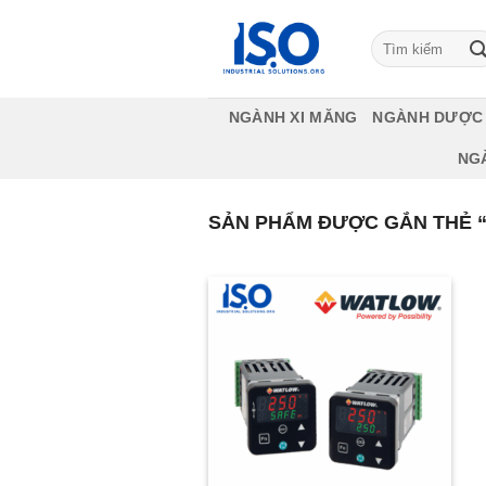
Bỏ
qua
Tìm
kiếm:
nội
dung
NGÀNH XI MĂNG
NGÀNH DƯỢC
NG
SẢN PHẨM ĐƯỢC GẮN THẺ 