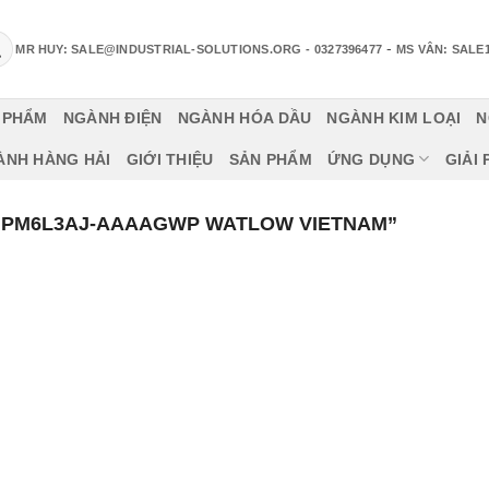
-
MR HUY: SALE@INDUSTRIAL-SOLUTIONS.ORG
- 0327396477
MS VÂN: SALE
 PHẨM
NGÀNH ĐIỆN
NGÀNH HÓA DẦU
NGÀNH KIM LOẠI
N
ÀNH HÀNG HẢI
GIỚI THIỆU
SẢN PHẨM
ỨNG DỤNG
GIẢI
“PM6L3AJ-AAAAGWP WATLOW VIETNAM”