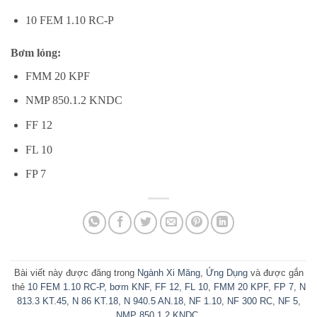
10 FEM 1.10 RC-P
Bơm lỏng:
FMM 20 KPF
NMP 850.1.2 KNDC
FF 12
FL 10
FP 7
Bài viết này được đăng trong
Ngành Xi Măng
,
Ứng Dụng
và được gắn
thẻ
10 FEM 1.10 RC-P
,
bơm KNF
,
FF 12
,
FL 10
,
FMM 20 KPF
,
FP 7
,
N
813.3 KT.45
,
N 86 KT.18
,
N 940.5 AN.18
,
NF 1.10
,
NF 300 RC
,
NF 5
,
NMP 850.1.2 KNDC
.