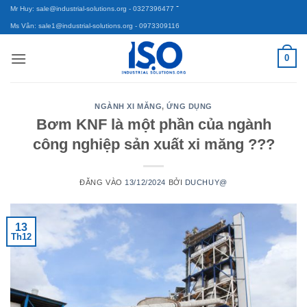
-
Bỏ
Mr Huy: sale@industrial-solutions.org
- 0327396477
qua
Ms Vân: sale1@industrial-solutions.org
- 0973309116
nội
0
dung
NGÀNH XI MĂNG
,
ỨNG DỤNG
Bơm KNF là một phần của ngành
công nghiệp sản xuất xi măng ???
ĐĂNG VÀO
13/12/2024
BỞI
DUCHUY@
13
Th12