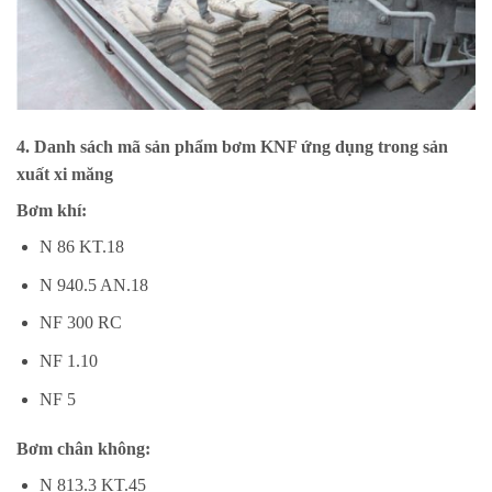
4.
Danh sách mã sản phẩm bơm KNF ứng dụng trong sản
xuất xi măng
Bơm khí:
N 86 KT.18
N 940.5 AN.18
NF 300 RC
NF 1.10
NF 5
Bơm chân không:
N 813.3 KT.45