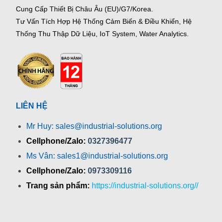
Cung Cấp Thiết Bị Châu Âu (EU)/G7/Korea.
Tư Vấn Tích Hợp Hệ Thống Cảm Biến & Điều Khiển, Hệ
Thống Thu Thập Dữ Liệu, IoT System, Water Analytics.
LIÊN HỆ
Mr Huy: sales@industrial-solutions.org
Cellphone/Zalo:
0327396477
Ms Vân: sales1@industrial-solutions.org
Cellphone/Zalo:
0973309116
Trang sản phẩm:
https://industrial-solutions.org//