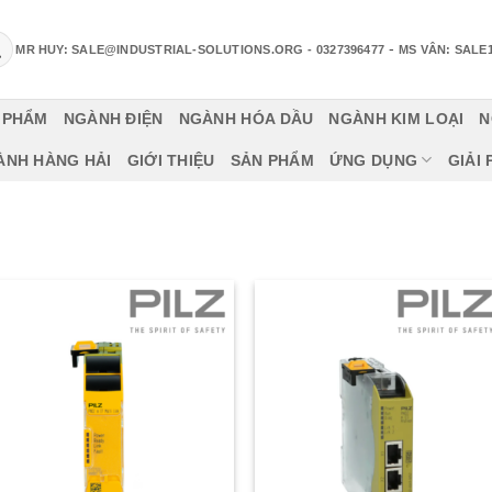
-
MR HUY: SALE@INDUSTRIAL-SOLUTIONS.ORG
- 0327396477
MS VÂN: SALE
 PHẨM
NGÀNH ĐIỆN
NGÀNH HÓA DẦU
NGÀNH KIM LOẠI
N
ÀNH HÀNG HẢI
GIỚI THIỆU
SẢN PHẨM
ỨNG DỤNG
GIẢI