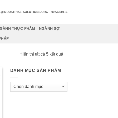
1@INDUSTRIAL-SOLUTIONS.ORG
- 0973309116
GÀNH THỰC PHẨM
NGÀNH SỢI
 PHÁP
Đã
Hiển thị tất cả 5 kết quả
sắp
xếp
DANH MỤC SẢN PHẨM
theo
mới
nhất