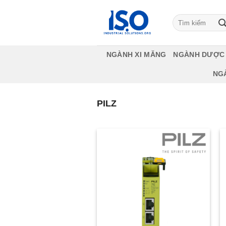
Bỏ
qua
Tìm
kiếm:
nội
dung
NGÀNH XI MĂNG
NGÀNH DƯỢC
NG
PILZ