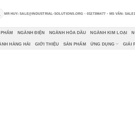
-
MR HUY: SALE@INDUSTRIAL-SOLUTIONS.ORG
- 0327396477
MS VÂN: SALE
 PHẨM
NGÀNH ĐIỆN
NGÀNH HÓA DẦU
NGÀNH KIM LOẠI
N
ÀNH HÀNG HẢI
GIỚI THIỆU
SẢN PHẨM
ỨNG DỤNG
GIẢI