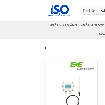
Bỏ
qua
Tìm
kiếm:
nội
dung
NGÀNH XI MĂNG
NGÀNH DƯỢC
NG
E+E