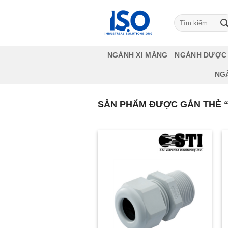
Bỏ
qua
Tìm
kiếm:
nội
dung
NGÀNH XI MĂNG
NGÀNH DƯỢC
NG
SẢN PHẨM ĐƯỢC GẮN THẺ “