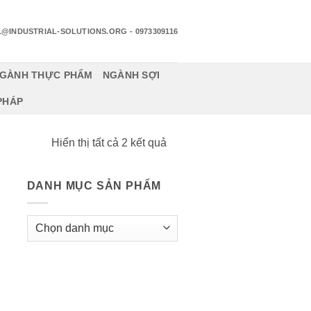
1@INDUSTRIAL-SOLUTIONS.ORG
- 0973309116
GÀNH THỰC PHẨM
NGÀNH SỢI
 PHÁP
Đã
Hiển thị tất cả 2 kết quả
sắp
xếp
DANH MỤC SẢN PHẨM
theo
mới
nhất