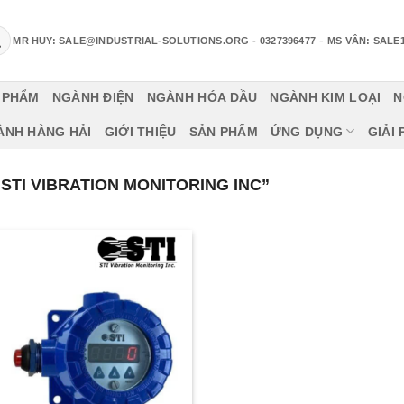
-
MR HUY: SALE@INDUSTRIAL-SOLUTIONS.ORG
- 0327396477
MS VÂN: SALE
 PHẨM
NGÀNH ĐIỆN
NGÀNH HÓA DẦU
NGÀNH KIM LOẠI
N
ÀNH HÀNG HẢI
GIỚI THIỆU
SẢN PHẨM
ỨNG DỤNG
GIẢI
STI VIBRATION MONITORING INC”