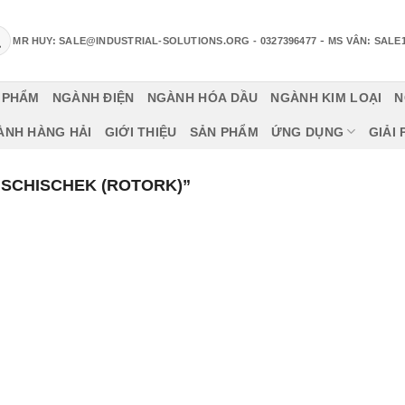
-
MR HUY: SALE@INDUSTRIAL-SOLUTIONS.ORG
- 0327396477
MS VÂN: SALE
 PHẨM
NGÀNH ĐIỆN
NGÀNH HÓA DẦU
NGÀNH KIM LOẠI
N
ÀNH HÀNG HẢI
GIỚI THIỆU
SẢN PHẨM
ỨNG DỤNG
GIẢI
SCHISCHEK (ROTORK)”