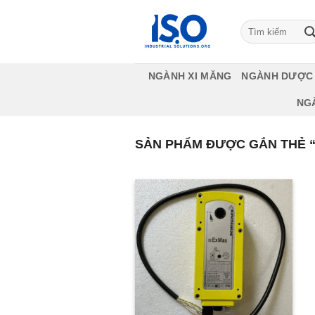
Bỏ
qua
Tìm
kiếm:
nội
dung
NGÀNH XI MĂNG
NGÀNH DƯỢC
NG
SẢN PHẨM ĐƯỢC GẮN THẺ “