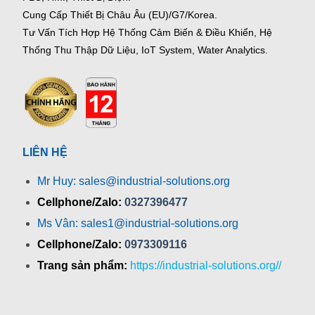
Cung Cấp Thiết Bị Châu Âu (EU)/G7/Korea.
Tư Vấn Tích Hợp Hệ Thống Cảm Biến & Điều Khiển, Hệ
Thống Thu Thập Dữ Liệu, IoT System, Water Analytics.
LIÊN HỆ
Mr Huy: sales@industrial-solutions.org
Cellphone/Zalo:
0327396477
Ms Vân: sales1@industrial-solutions.org
Cellphone/Zalo:
0973309116
Trang sản phẩm:
https://industrial-solutions.org//