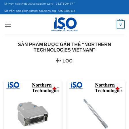
-
Bỏ
Mr Huy: sale@industrial-solutions.org
- 0327396477
qua
Ms Vân: sale1@industrial-solutions.org
- 0973309116
nội
0
dung
SẢN PHẨM ĐƯỢC GẮN THẺ “NORTHERN
TECHNOLOGIES VIETNAM”
LỌC