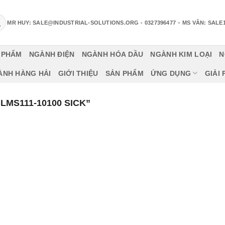
-
MR HUY: SALE@INDUSTRIAL-SOLUTIONS.ORG
- 0327396477
MS VÂN: SALE
 PHẨM
NGÀNH ĐIỆN
NGÀNH HÓA DẦU
NGÀNH KIM LOẠI
N
ÀNH HÀNG HẢI
GIỚI THIỆU
SẢN PHẨM
ỨNG DỤNG
GIẢI
MS111-10100 SICK”