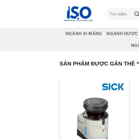
Bỏ
qua
Tìm
kiếm:
nội
dung
NGÀNH XI MĂNG
NGÀNH DƯỢC
NG
SẢN PHẨM ĐƯỢC GẮN THẺ “L