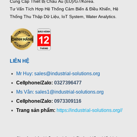
Cung Cấp Thiết Bị Châu Âu (EU)/G7/Korea.
Tư Vấn Tích Hợp Hệ Thống Cảm Biến & Điều Khiển, Hệ
Thống Thu Thập Dữ Liệu, IoT System, Water Analytics.
LIÊN HỆ
Mr Huy: sales@industrial-solutions.org
Cellphone/Zalo:
0327396477
Ms Vân: sales1@industrial-solutions.org
Cellphone/Zalo:
0973309116
Trang sản phẩm:
https://industrial-solutions.org//