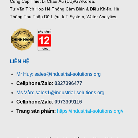
Cung Cấp Thiết Bị Châu Âu (EU)/G7/Korea.
Tư Vấn Tích Hợp Hệ Thống Cảm Biến & Điều Khiển, Hệ
Thống Thu Thập Dữ Liệu, IoT System, Water Analytics.
LIÊN HỆ
Mr Huy: sales@industrial-solutions.org
Cellphone/Zalo:
0327396477
Ms Vân: sales1@industrial-solutions.org
Cellphone/Zalo:
0973309116
Trang sản phẩm:
https://industrial-solutions.org//