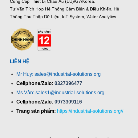
Cung Cấp Thiết Bị Châu Âu (EU)/G7/Korea.
Tư Vấn Tích Hợp Hệ Thống Cảm Biến & Điều Khiển, Hệ
Thống Thu Thập Dữ Liệu, IoT System, Water Analytics.
LIÊN HỆ
Mr Huy: sales@industrial-solutions.org
Cellphone/Zalo:
0327396477
Ms Vân: sales1@industrial-solutions.org
Cellphone/Zalo:
0973309116
Trang sản phẩm:
https://industrial-solutions.org//