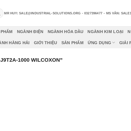
-
MR HUY: SALE@INDUSTRIAL-SOLUTIONS.ORG
- 0327396477
MS VÂN: SALE
 PHẨM
NGÀNH ĐIỆN
NGÀNH HÓA DẦU
NGÀNH KIM LOẠI
N
ÀNH HÀNG HẢI
GIỚI THIỆU
SẢN PHẨM
ỨNG DỤNG
GIẢI
J9T2A-1000 WILCOXON”