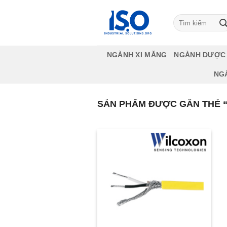
Bỏ
qua
Tìm
kiếm:
nội
dung
NGÀNH XI MĂNG
NGÀNH DƯỢC
NG
SẢN PHẨM ĐƯỢC GẮN THẺ “