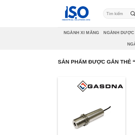
Bỏ
qua
Tìm
kiếm:
nội
dung
NGÀNH XI MĂNG
NGÀNH DƯỢC
NG
SẢN PHẨM ĐƯỢC GẮN THẺ “I