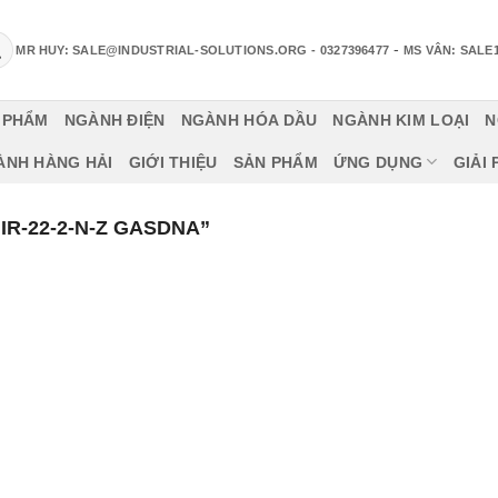
-
MR HUY: SALE@INDUSTRIAL-SOLUTIONS.ORG
- 0327396477
MS VÂN: SALE
 PHẨM
NGÀNH ĐIỆN
NGÀNH HÓA DẦU
NGÀNH KIM LOẠI
N
ÀNH HÀNG HẢI
GIỚI THIỆU
SẢN PHẨM
ỨNG DỤNG
GIẢI
R-22-2-N-Z GASDNA”