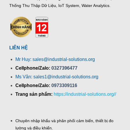
Thống Thu Thập Dữ Liệu, IoT System, Water Analytics.
LIÊN HỆ
Mr Huy: sales@industrial-solutions.org
Cellphone/Zalo:
0327396477
Ms Vân: sales1@industrial-solutions.org
Cellphone/Zalo:
0973309116
Trang sản phẩm:
https://industrial-solutions.org//
Chuyên nhập khẩu và phân phối cảm biến, thiết bị đo
lường và điều khiển.