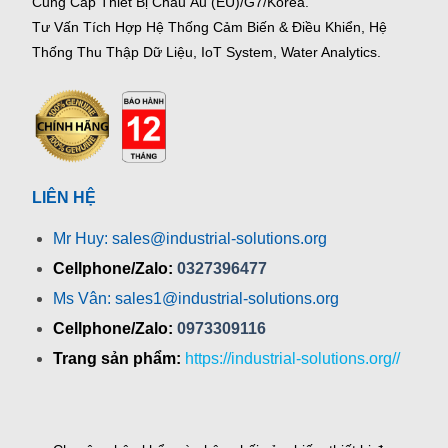
Cung Cấp Thiết Bị Châu Âu (EU)/G7/Korea.
Tư Vấn Tích Hợp Hệ Thống Cảm Biến & Điều Khiển, Hệ
Thống Thu Thập Dữ Liệu, IoT System, Water Analytics.
LIÊN HỆ
Mr Huy: sales@industrial-solutions.org
Cellphone/Zalo:
0327396477
Ms Vân: sales1@industrial-solutions.org
Cellphone/Zalo:
0973309116
Trang sản phẩm:
https://industrial-solutions.org//