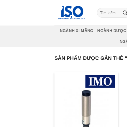
Bỏ
qua
Tìm
kiếm:
nội
dung
NGÀNH XI MĂNG
NGÀNH DƯỢC
NG
SẢN PHẨM ĐƯỢC GẮN THẺ “