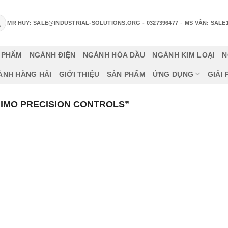
-
MR HUY: SALE@INDUSTRIAL-SOLUTIONS.ORG
- 0327396477
MS VÂN: SALE
 PHẨM
NGÀNH ĐIỆN
NGÀNH HÓA DẦU
NGÀNH KIM LOẠI
N
ÀNH HÀNG HẢI
GIỚI THIỆU
SẢN PHẨM
ỨNG DỤNG
GIẢI
IMO PRECISION CONTROLS”