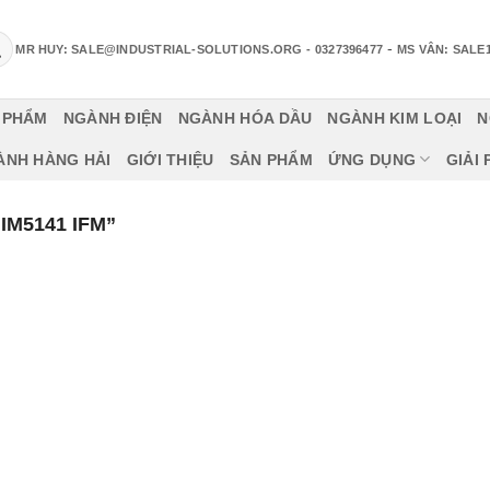
-
MR HUY: SALE@INDUSTRIAL-SOLUTIONS.ORG
- 0327396477
MS VÂN: SALE
 PHẨM
NGÀNH ĐIỆN
NGÀNH HÓA DẦU
NGÀNH KIM LOẠI
N
ÀNH HÀNG HẢI
GIỚI THIỆU
SẢN PHẨM
ỨNG DỤNG
GIẢI
M5141 IFM”