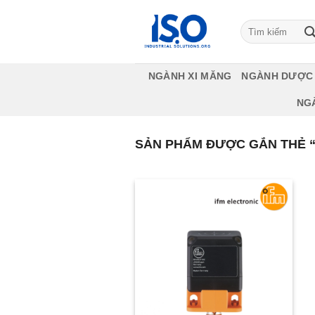
Bỏ
qua
Tìm
kiếm:
nội
dung
NGÀNH XI MĂNG
NGÀNH DƯỢC
NG
SẢN PHẨM ĐƯỢC GẮN THẺ “I