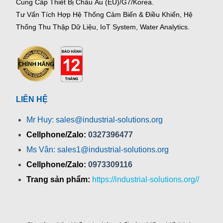
Cung Cấp Thiết Bị Châu Âu (EU)/G7/Korea.
Tư Vấn Tích Hợp Hệ Thống Cảm Biến & Điều Khiển, Hệ
Thống Thu Thập Dữ Liệu, IoT System, Water Analytics.
LIÊN HỆ
Mr Huy: sales@industrial-solutions.org
Cellphone/Zalo:
0327396477
Ms Vân: sales1@industrial-solutions.org
Cellphone/Zalo:
0973309116
Trang sản phẩm:
https://industrial-solutions.org//