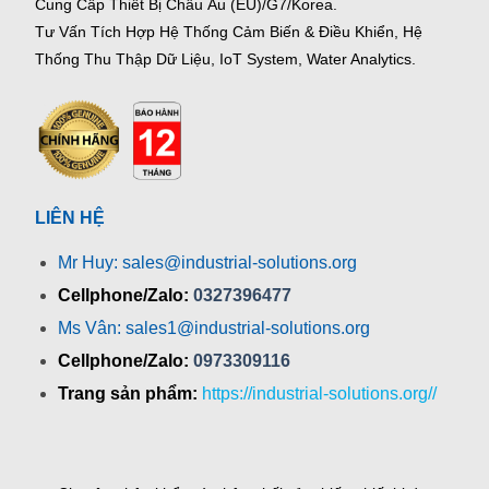
Cung Cấp Thiết Bị Châu Âu (EU)/G7/Korea.
Tư Vấn Tích Hợp Hệ Thống Cảm Biến & Điều Khiển, Hệ
Thống Thu Thập Dữ Liệu, IoT System, Water Analytics.
LIÊN HỆ
Mr Huy: sales@industrial-solutions.org
Cellphone/Zalo:
0327396477
Ms Vân: sales1@industrial-solutions.org
Cellphone/Zalo:
0973309116
Trang sản phẩm:
https://industrial-solutions.org//