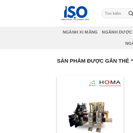
Bỏ
qua
Tìm
kiếm:
nội
dung
NGÀNH XI MĂNG
NGÀNH DƯỢC
NG
SẢN PHẨM ĐƯỢC GẮN THẺ 