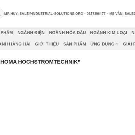
-
MR HUY: SALE@INDUSTRIAL-SOLUTIONS.ORG
- 0327396477
MS VÂN: SALE
 PHẨM
NGÀNH ĐIỆN
NGÀNH HÓA DẦU
NGÀNH KIM LOẠI
N
ÀNH HÀNG HẢI
GIỚI THIỆU
SẢN PHẨM
ỨNG DỤNG
GIẢI
“HOMA HOCHSTROMTECHNIK”