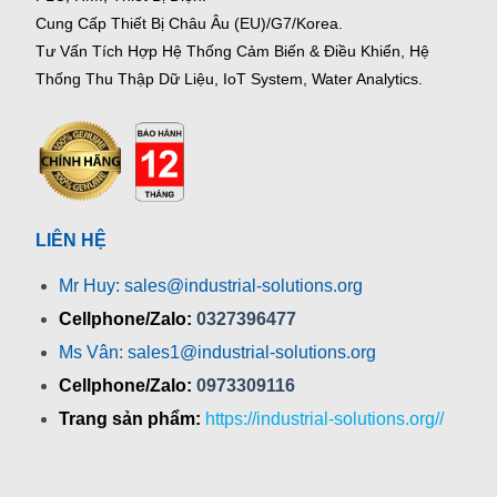
Cung Cấp Thiết Bị Châu Âu (EU)/G7/Korea.
Tư Vấn Tích Hợp Hệ Thống Cảm Biến & Điều Khiển, Hệ
Thống Thu Thập Dữ Liệu, IoT System, Water Analytics.
LIÊN HỆ
Mr Huy: sales@industrial-solutions.org
Cellphone/Zalo:
0327396477
Ms Vân: sales1@industrial-solutions.org
Cellphone/Zalo:
0973309116
Trang sản phẩm:
https://industrial-solutions.org//