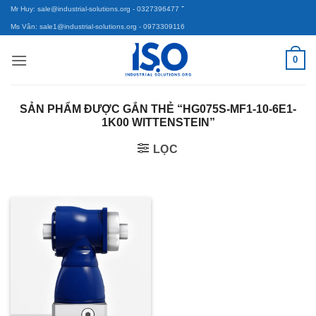
-
Bỏ
Mr Huy: sale@industrial-solutions.org
- 0327396477
qua
Ms Vân: sale1@industrial-solutions.org
- 0973309116
nội
0
dung
SẢN PHẨM ĐƯỢC GẮN THẺ “HG075S-MF1-10-6E1-
1K00 WITTENSTEIN”
LỌC