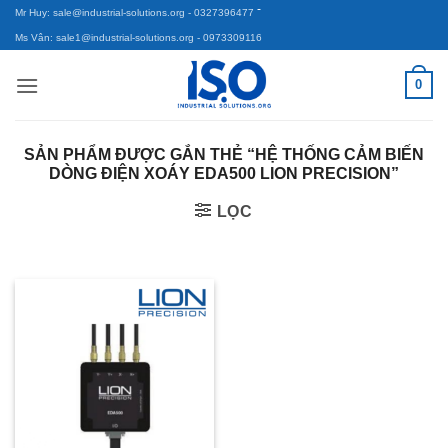
-
Bỏ
Mr Huy: sale@industrial-solutions.org
- 0327396477
qua
Ms Vân: sale1@industrial-solutions.org
- 0973309116
nội
0
dung
SẢN PHẨM ĐƯỢC GẮN THẺ “HỆ THỐNG CẢM BIẾN
DÒNG ĐIỆN XOÁY EDA500 LION PRECISION”
LỌC