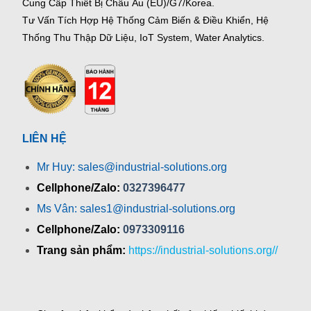
Cung Cấp Thiết Bị Châu Âu (EU)/G7/Korea.
Tư Vấn Tích Hợp Hệ Thống Cảm Biến & Điều Khiển, Hệ
Thống Thu Thập Dữ Liệu, IoT System, Water Analytics.
LIÊN HỆ
Mr Huy: sales@industrial-solutions.org
Cellphone/Zalo:
0327396477
Ms Vân: sales1@industrial-solutions.org
Cellphone/Zalo:
0973309116
Trang sản phẩm:
https://industrial-solutions.org//