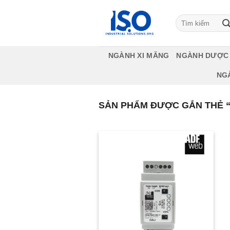
Bỏ
qua
Tìm
kiếm:
nội
dung
NGÀNH XI MĂNG
NGÀNH DƯỢC
NG
SẢN PHẨM ĐƯỢC GẮN THẺ “