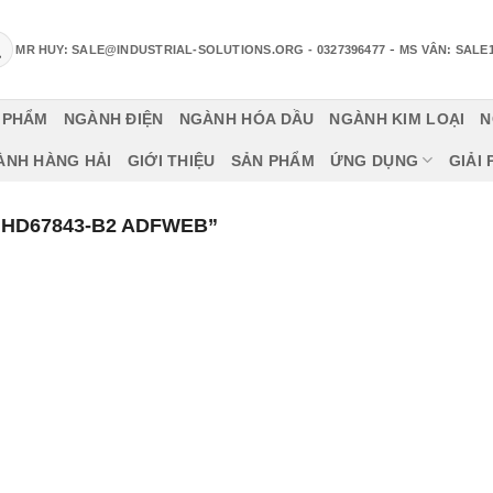
-
MR HUY: SALE@INDUSTRIAL-SOLUTIONS.ORG
- 0327396477
MS VÂN: SALE
 PHẨM
NGÀNH ĐIỆN
NGÀNH HÓA DẦU
NGÀNH KIM LOẠI
N
ÀNH HÀNG HẢI
GIỚI THIỆU
SẢN PHẨM
ỨNG DỤNG
GIẢI
HD67843-B2 ADFWEB”