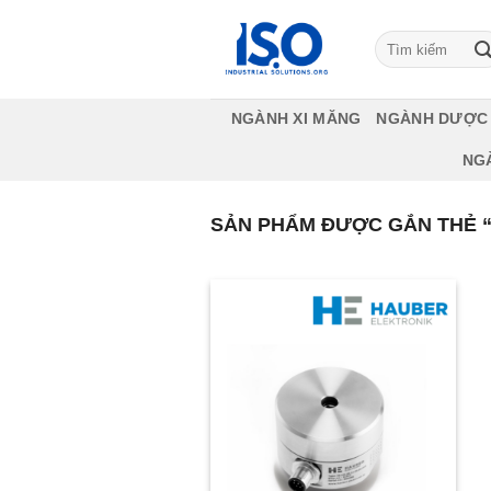
Bỏ
qua
Tìm
kiếm:
nội
dung
NGÀNH XI MĂNG
NGÀNH DƯỢC
NG
SẢN PHẨM ĐƯỢC GẮN THẺ 