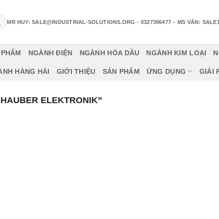
-
MR HUY: SALE@INDUSTRIAL-SOLUTIONS.ORG
- 0327396477
MS VÂN: SALE
 PHẨM
NGÀNH ĐIỆN
NGÀNH HÓA DẦU
NGÀNH KIM LOẠI
N
ÀNH HÀNG HẢI
GIỚI THIỆU
SẢN PHẨM
ỨNG DỤNG
GIẢI
“HAUBER ELEKTRONIK”