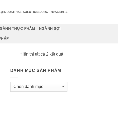
1@INDUSTRIAL-SOLUTIONS.ORG
- 0973309116
GÀNH THỰC PHẨM
NGÀNH SỢI
 PHÁP
Đã
Hiển thị tất cả 2 kết quả
sắp
xếp
DANH MỤC SẢN PHẨM
theo
mới
nhất