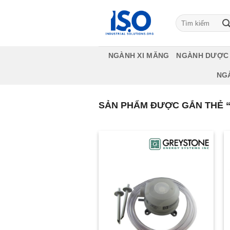
Bỏ
qua
Tìm
kiếm:
nội
dung
NGÀNH XI MĂNG
NGÀNH DƯỢC
NG
SẢN PHẨM ĐƯỢC GẮN THẺ “