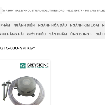
-
MR HUY: SALE@INDUSTRIAL-SOLUTIONS.ORG
- 0327396477
MS VÂN: SALE
 PHẨM
NGÀNH ĐIỆN
NGÀNH HÓA DẦU
NGÀNH KIM LOẠI
N
ÀNH HÀNG HẢI
GIỚI THIỆU
SẢN PHẨM
ỨNG DỤNG
GIẢI
GFS-83U-NPIKG”