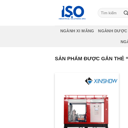
Bỏ
qua
Tìm
kiếm:
nội
dung
NGÀNH XI MĂNG
NGÀNH DƯỢC
NG
SẢN PHẨM ĐƯỢC GẮN THẺ “