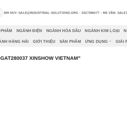
-
MR HUY: SALE@INDUSTRIAL-SOLUTIONS.ORG
- 0327396477
MS VÂN: SALE
 PHẨM
NGÀNH ĐIỆN
NGÀNH HÓA DẦU
NGÀNH KIM LOẠI
N
ÀNH HÀNG HẢI
GIỚI THIỆU
SẢN PHẨM
ỨNG DỤNG
GIẢI
GAT280037 XINSHOW VIETNAM”