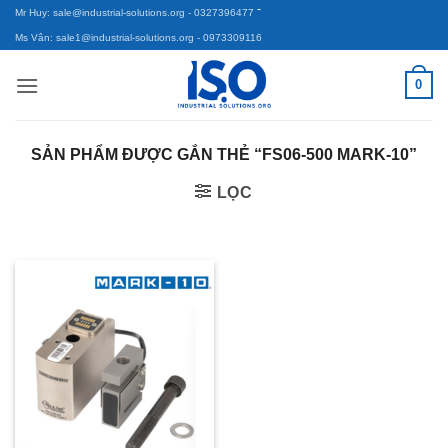
-
Bỏ
Mr Huy: sale@industrial-solutions.org
- 0327396477
qua
Ms Vân: sale1@industrial-solutions.org
- 0973309116
nội
0
dung
SẢN PHẨM ĐƯỢC GẮN THẺ “FS06-500 MARK-10”
LỌC