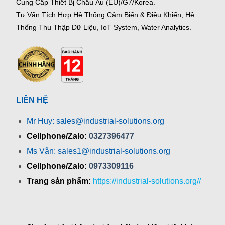
Cung Cấp Thiết Bị Châu Âu (EU)/G7/Korea.
Tư Vấn Tích Hợp Hệ Thống Cảm Biến & Điều Khiển, Hệ
Thống Thu Thập Dữ Liệu, IoT System, Water Analytics.
LIÊN HỆ
Mr Huy: sales@industrial-solutions.org
Cellphone/Zalo:
0327396477
Ms Vân: sales1@industrial-solutions.org
Cellphone/Zalo:
0973309116
Trang sản phẩm:
https://industrial-solutions.org//