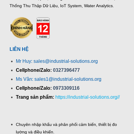
Thống Thu Thập Dữ Liệu, IoT System, Water Analytics.
LIÊN HỆ
Mr Huy: sales@industrial-solutions.org
Cellphone/Zalo:
0327396477
Ms Vân: sales1@industrial-solutions.org
Cellphone/Zalo:
0973309116
Trang sản phẩm:
https://industrial-solutions.org//
Chuyên nhập khẩu và phân phối cảm biến, thiết bị đo
lường và điều khiển.