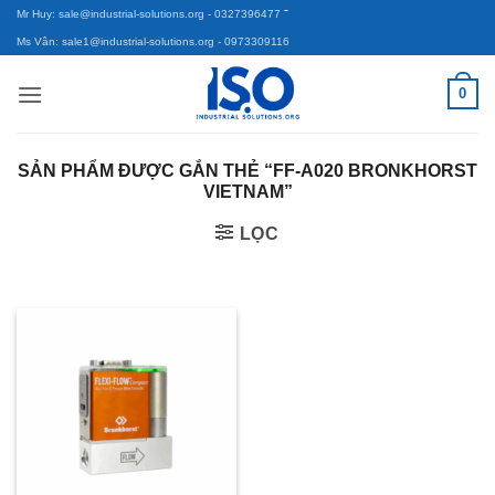
-
Bỏ
Mr Huy: sale@industrial-solutions.org
- 0327396477
qua
Ms Vân: sale1@industrial-solutions.org
- 0973309116
nội
0
dung
SẢN PHẨM ĐƯỢC GẮN THẺ “FF-A020 BRONKHORST
VIETNAM”
LỌC