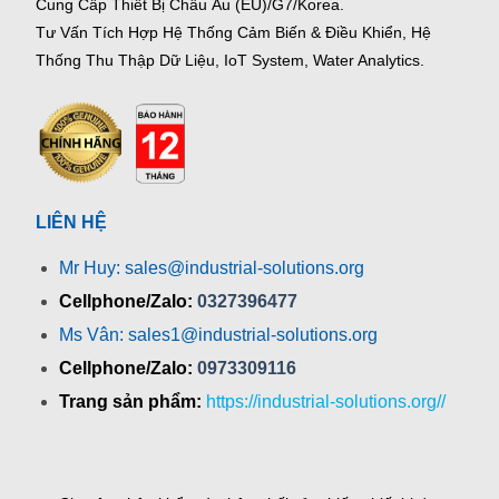
Cung Cấp Thiết Bị Châu Âu (EU)/G7/Korea.
Tư Vấn Tích Hợp Hệ Thống Cảm Biến & Điều Khiển, Hệ
Thống Thu Thập Dữ Liệu, IoT System, Water Analytics.
LIÊN HỆ
Mr Huy: sales@industrial-solutions.org
Cellphone/Zalo:
0327396477
Ms Vân: sales1@industrial-solutions.org
Cellphone/Zalo:
0973309116
Trang sản phẩm:
https://industrial-solutions.org//