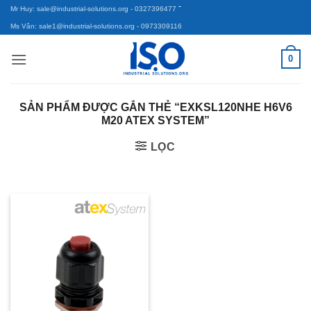
-
Bỏ
Mr Huy: sale@industrial-solutions.org
- 0327396477
qua
Ms Vân: sale1@industrial-solutions.org
- 0973309116
nội
0
dung
SẢN PHẨM ĐƯỢC GẮN THẺ “EXKSL120NHE H6V6
M20 ATEX SYSTEM”
LỌC