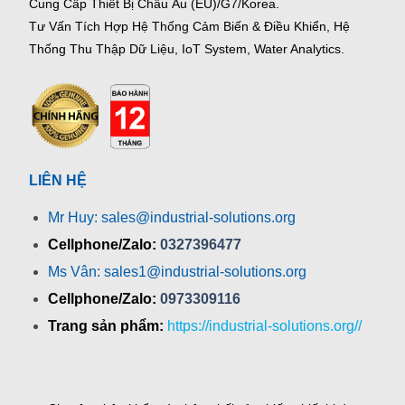
Cung Cấp Thiết Bị Châu Âu (EU)/G7/Korea.
Tư Vấn Tích Hợp Hệ Thống Cảm Biến & Điều Khiển, Hệ
Thống Thu Thập Dữ Liệu, IoT System, Water Analytics.
LIÊN HỆ
Mr Huy: sales@industrial-solutions.org
Cellphone/Zalo:
0327396477
Ms Vân: sales1@industrial-solutions.org
Cellphone/Zalo:
0973309116
Trang sản phẩm:
https://industrial-solutions.org//