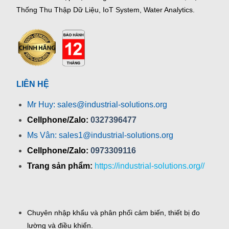
Thống Thu Thập Dữ Liệu, IoT System, Water Analytics.
LIÊN HỆ
Mr Huy: sales@industrial-solutions.org
Cellphone/Zalo:
0327396477
Ms Vân: sales1@industrial-solutions.org
Cellphone/Zalo:
0973309116
Trang sản phẩm:
https://industrial-solutions.org//
Chuyên nhập khẩu và phân phối cảm biến, thiết bị đo
lường và điều khiển.