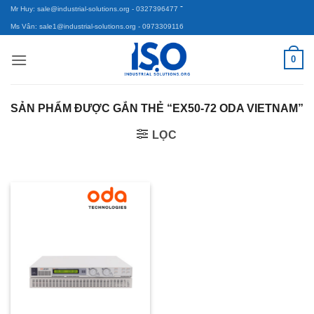
-
Bỏ
Mr Huy: sale@industrial-solutions.org
- 0327396477
qua
Ms Vân: sale1@industrial-solutions.org
- 0973309116
nội
0
dung
SẢN PHẨM ĐƯỢC GẮN THẺ “EX50-72 ODA VIETNAM”
LỌC