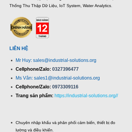
Thống Thu Thập Dữ Liệu, IoT System, Water Analytics.
LIÊN HỆ
Mr Huy: sales@industrial-solutions.org
Cellphone/Zalo:
0327396477
Ms Vân: sales1@industrial-solutions.org
Cellphone/Zalo:
0973309116
Trang sản phẩm:
https://industrial-solutions.org//
Chuyên nhập khẩu và phân phối cảm biến, thiết bị đo
lường và điều khiển.